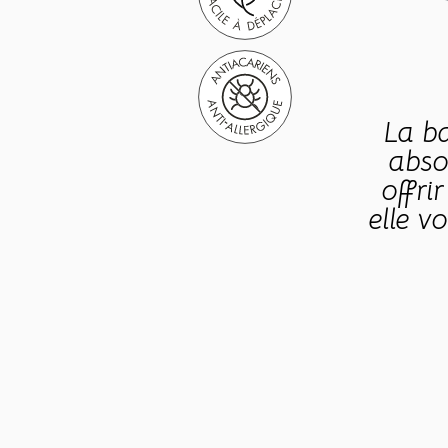
La ba
abso
offri
elle v